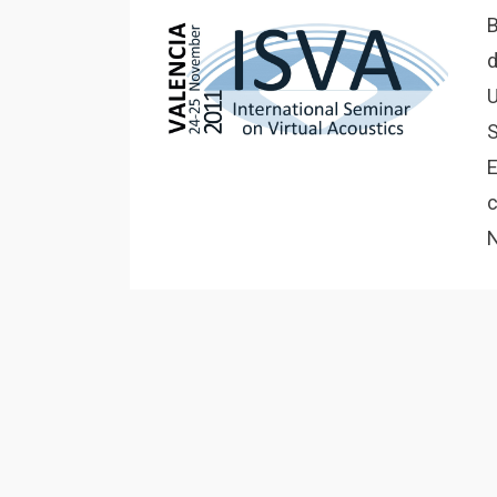
B
d
U
S
E
c
N