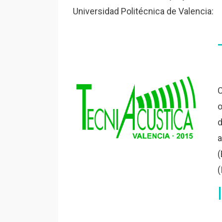
Universidad Politécnica de Valencia:
C
o
d
a
(
(