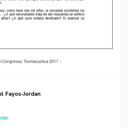
n Congresos
,
Tecniacustica 2011
el Fayos-Jordan
rdan