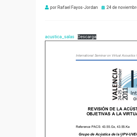
Publicado
por
Rafael Fayos-Jordan
24 de noviembr
el
acustica_salas
Descarga