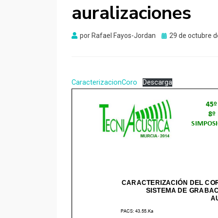
auralizaciones
Publicado
por
Rafael Fayos-Jordan
29 de octubre 
el
CaracterizacionCoro
Descarga