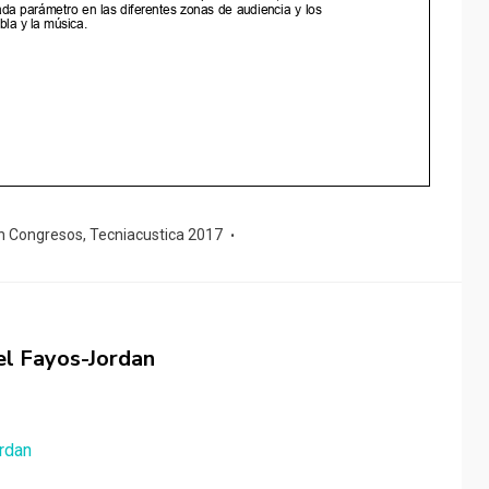
n Congresos
,
Tecniacustica 2017
el Fayos-Jordan
rdan