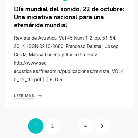
el
Día mundial del sonido, 22 de octubre:
Una iniciativa nacional para una
efeméride mundial
Revista de Acústica. Vol 45 Num 1-2. pp. 51-54.
2014. ISSN 0210-3680. Francesc Daumal, Josep
Cerdà, Marisa Luceño y Alicia Giménez
http://www.sea-
acustica.es/fileadmin/publicaciones/revista_VOL4
5_12_11.pdf […] El Día…
LEER MÁS
Paginación
PÁGINA
PÁGINA
PÁGINA
PÁGINA
1
2
…
4
de