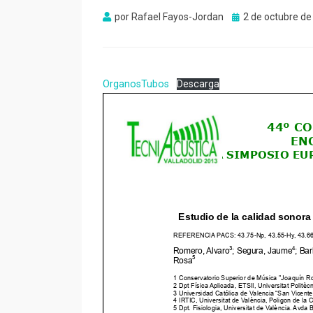
Publicado
por
Rafael Fayos-Jordan
2 de octubre de
el
OrganosTubos
Descarga