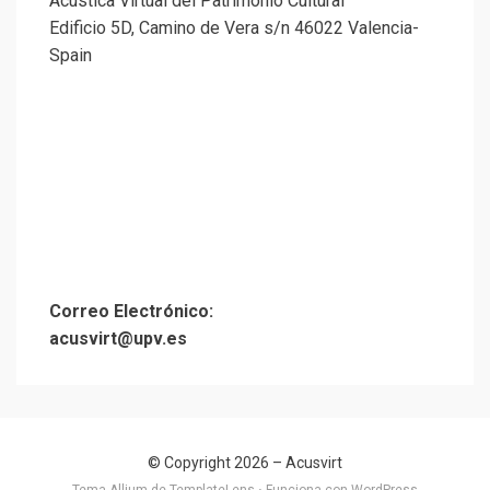
Acústica Virtual del Patrimonio Cultural
Edificio 5D, Camino de Vera s/n 46022 Valencia-
Spain
Correo Electrónico:
acusvirt@upv.es
© Copyright 2026 –
Acusvirt
Tema Allium de
TemplateLens
⋅
Funciona con
WordPress