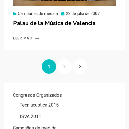
Publicado
Campañas de medida
23 de julio de 2007
el
Palau de la Música de Valencia
LEER MÁS
Paginación
PÁGINA
PÁGINA
PÁGINA
1
2
de
entradas
SIGUIENTE
Congresos Organizados
Tecniacustica 2015
ISVA 2011
Campañas de medida